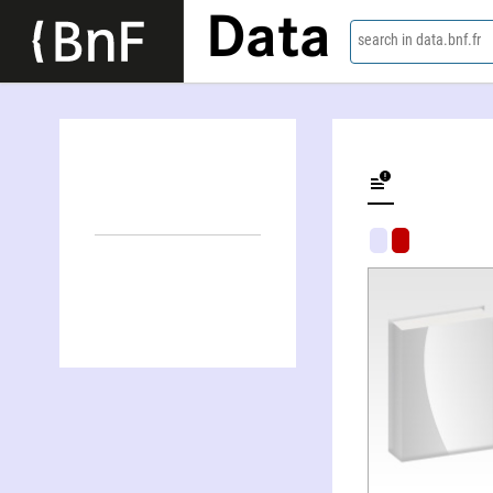
Data
search in data.bnf.fr