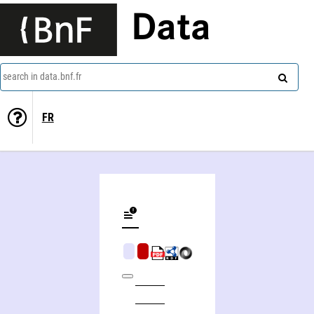
Data
search in data.bnf.fr
FR