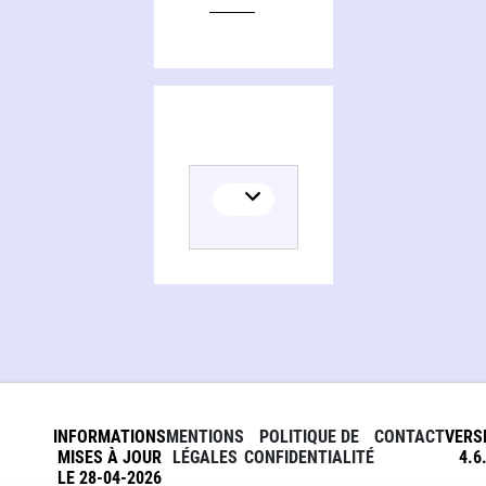
INFORMATIONS
MENTIONS
POLITIQUE DE
CONTACT
VERS
MISES À JOUR
LÉGALES
CONFIDENTIALITÉ
4.6
LE 28-04-2026