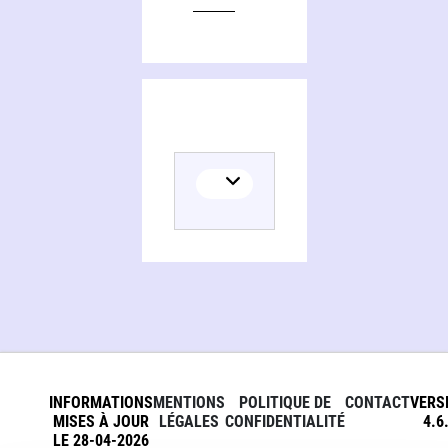
INFORMATIONS
MENTIONS
POLITIQUE DE
CONTACT
VERS
MISES À JOUR
LÉGALES
CONFIDENTIALITÉ
4.6
LE 28-04-2026