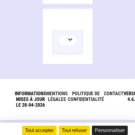
INFORMATIONS
MENTIONS
POLITIQUE DE
CONTACT
VERS
MISES À JOUR
LÉGALES
CONFIDENTIALITÉ
4.6
LE 28-04-2026
Tout accepter
Tout refuser
Personnaliser