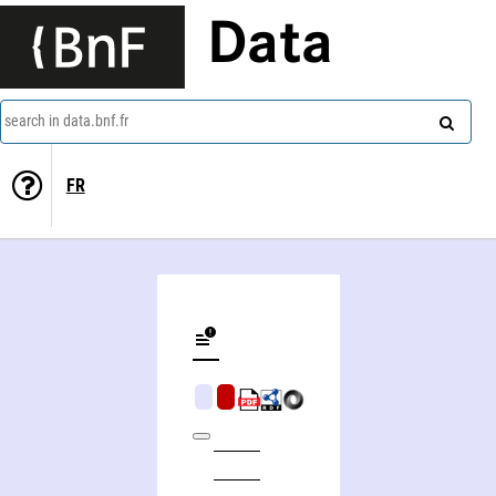
Data
search in data.bnf.fr
FR