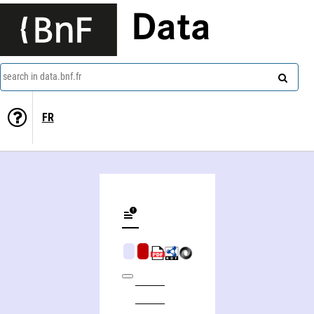
Data
search in data.bnf.fr
FR