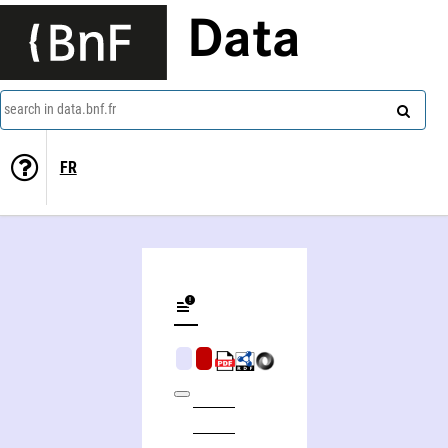
Data
search in data.bnf.fr
FR