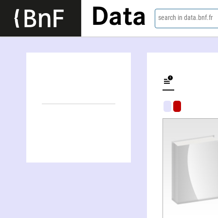
Data
search in data.bnf.fr