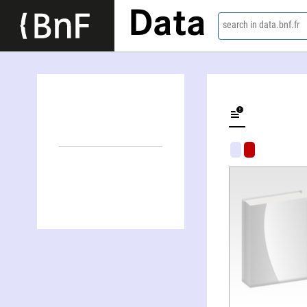
Data
search in data.bnf.fr