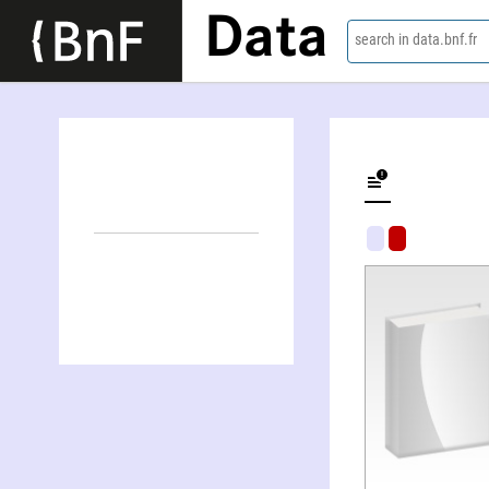
Data
search in data.bnf.fr