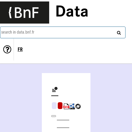
Data
search in data.bnf.fr
FR