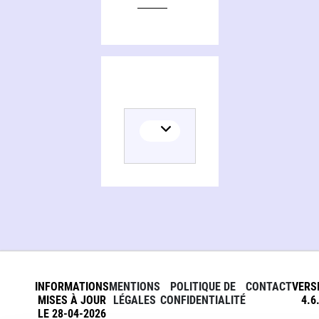
INFORMATIONS
MENTIONS
POLITIQUE DE
CONTACT
VERS
MISES À JOUR
LÉGALES
CONFIDENTIALITÉ
4.6
LE 28-04-2026