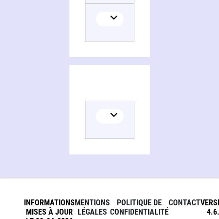
INFORMATIONS
MENTIONS
POLITIQUE DE
CONTACT
VERS
MISES À JOUR
LÉGALES
CONFIDENTIALITÉ
4.6