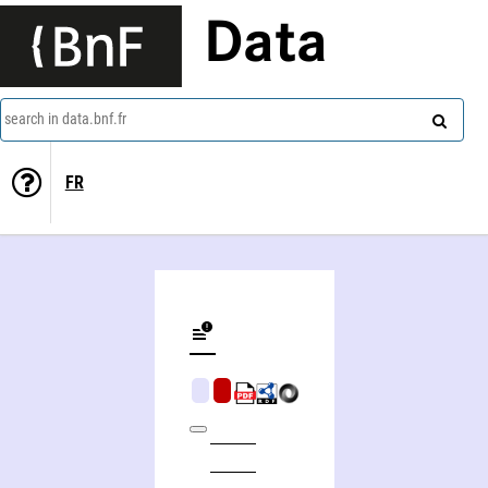
Data
search in data.bnf.fr
FR