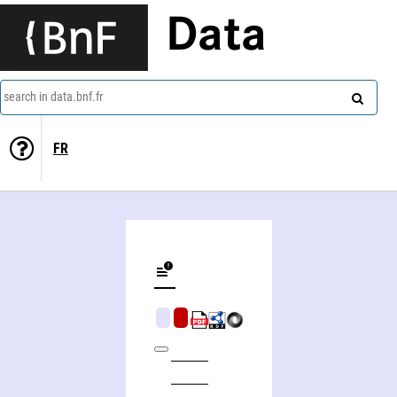
Data
search in data.bnf.fr
FR