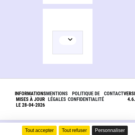
INFORMATIONS
MENTIONS
POLITIQUE DE
CONTACT
VERS
MISES À JOUR
LÉGALES
CONFIDENTIALITÉ
4.6
LE 28-04-2026
Tout accepter
Tout refuser
Personnaliser