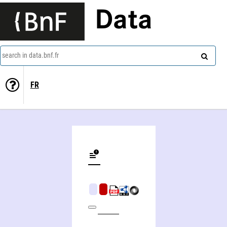
Data
search in data.bnf.fr
FR