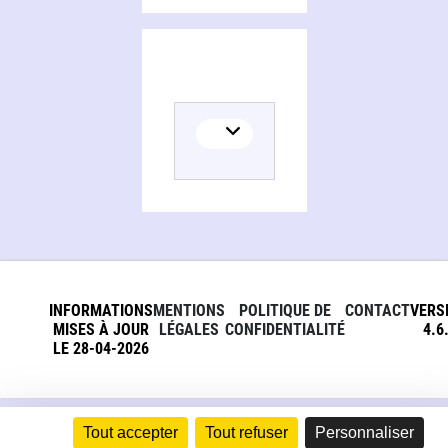
INFORMATIONS
MENTIONS
POLITIQUE DE
CONTACT
VERS
MISES À JOUR
LÉGALES
CONFIDENTIALITÉ
4.6
LE 28-04-2026
Tout accepter
Tout refuser
Personnaliser