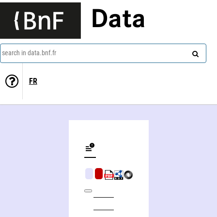
Data
search in data.bnf.fr
FR