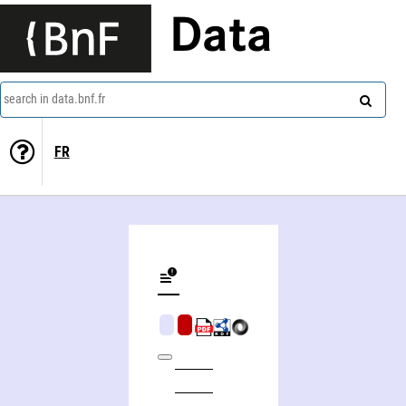
Data
search in data.bnf.fr
FR