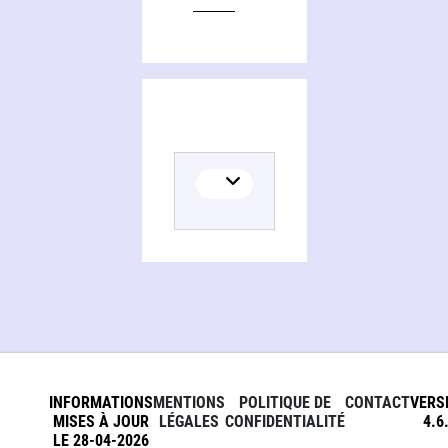
INFORMATIONS
MENTIONS
POLITIQUE DE
CONTACT
VERS
MISES À JOUR
LÉGALES
CONFIDENTIALITÉ
4.6
LE 28-04-2026