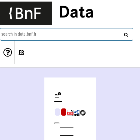
Data
search in data.bnf.fr
FR