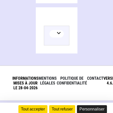
INFORMATIONS
MENTIONS
POLITIQUE DE
CONTACT
VERS
MISES À JOUR
LÉGALES
CONFIDENTIALITÉ
4.6
LE 28-04-2026
Tout accepter
Tout refuser
Personnaliser