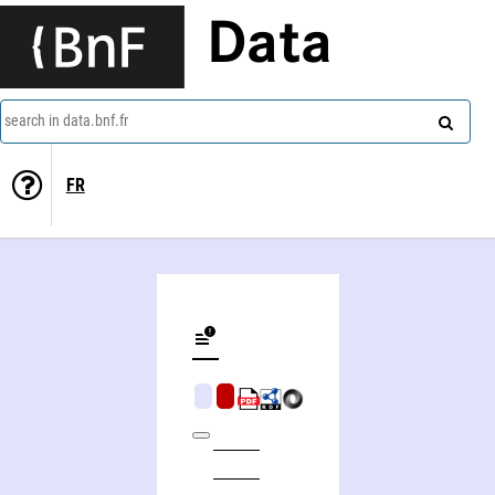
Data
search in data.bnf.fr
FR