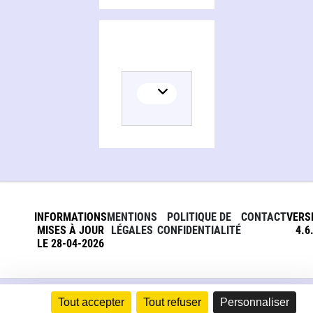
INFORMATIONS
MENTIONS
POLITIQUE DE
CONTACT
VERS
MISES À JOUR
LÉGALES
CONFIDENTIALITÉ
4.6
LE 28-04-2026
Tout accepter
Tout refuser
Personnaliser