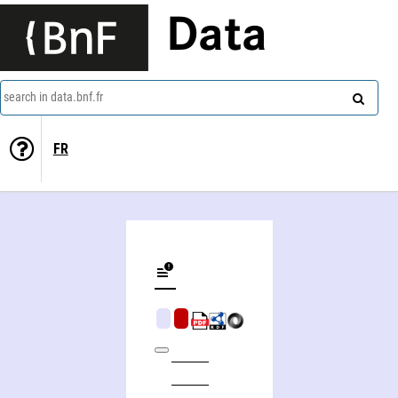
Data
search in data.bnf.fr
FR