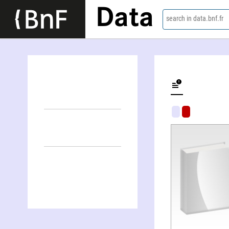
Data
search in data.bnf.fr