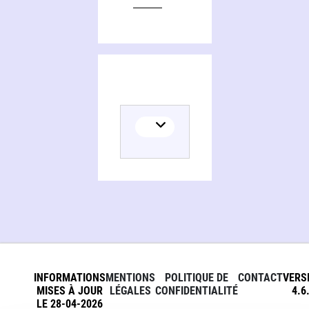
INFORMATIONS
MENTIONS
POLITIQUE DE
CONTACT
VERS
MISES À JOUR
LÉGALES
CONFIDENTIALITÉ
4.6
LE 28-04-2026