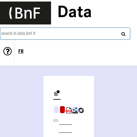
Data
search in data.bnf.fr
FR