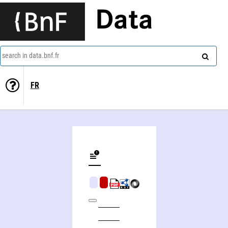
Data
search in data.bnf.fr
FR