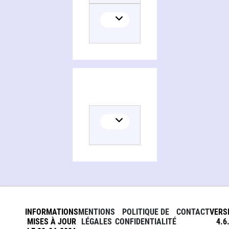
INFORMATIONS
MENTIONS
POLITIQUE DE
CONTACT
VERS
MISES À JOUR
LÉGALES
CONFIDENTIALITÉ
4.6