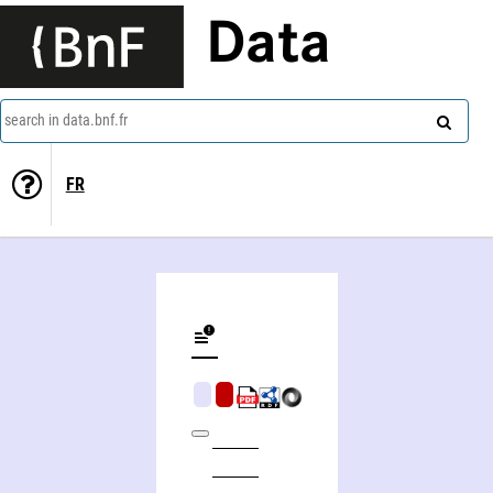
Data
search in data.bnf.fr
FR