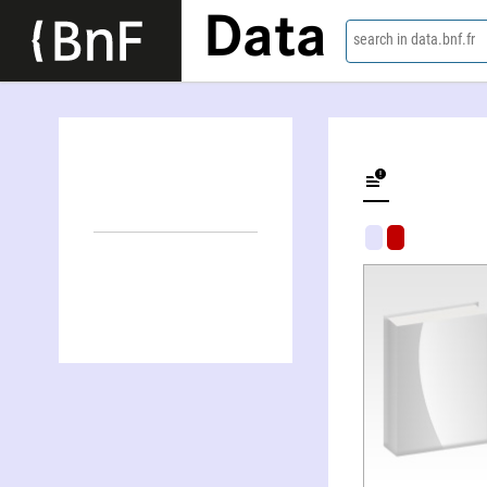
Data
search in data.bnf.fr