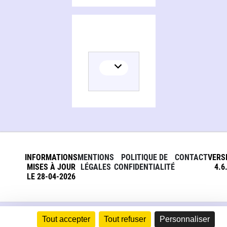
INFORMATIONS
MENTIONS
POLITIQUE DE
CONTACT
VERS
MISES À JOUR
LÉGALES
CONFIDENTIALITÉ
4.6
LE 28-04-2026
Tout accepter
Tout refuser
Personnaliser