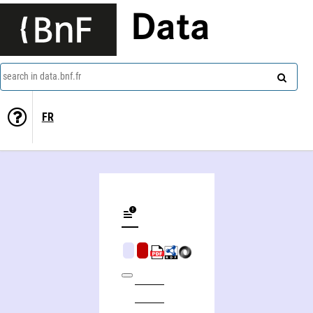
Data
search in data.bnf.fr
FR