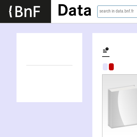
Data
search in data.bnf.fr