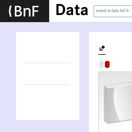
Data
search in data.bnf.fr