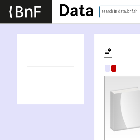
Data
search in data.bnf.fr