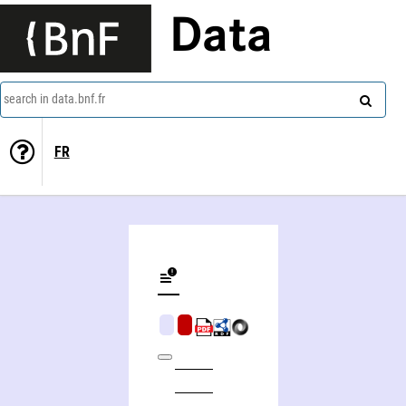
Data
search in data.bnf.fr
FR