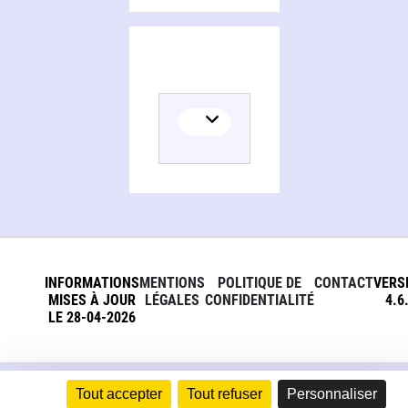
INFORMATIONS
MENTIONS
POLITIQUE DE
CONTACT
VERS
MISES À JOUR
LÉGALES
CONFIDENTIALITÉ
4.6
LE 28-04-2026
Tout accepter
Tout refuser
Personnaliser