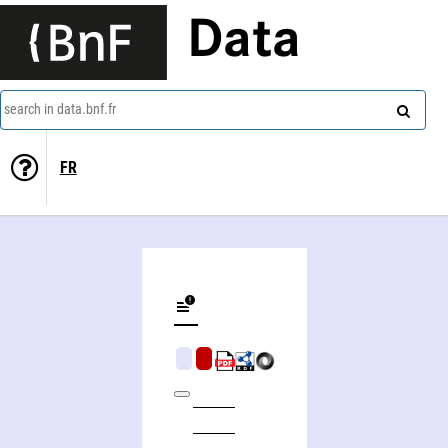
Data
search in data.bnf.fr
FR