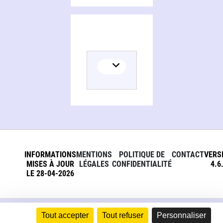
INFORMATIONS
MENTIONS
POLITIQUE DE
CONTACT
VERS
MISES À JOUR
LÉGALES
CONFIDENTIALITÉ
4.6
LE 28-04-2026
Tout accepter
Tout refuser
Personnaliser