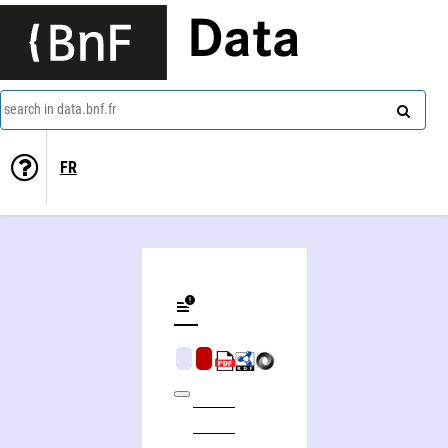
Data
search in data.bnf.fr
FR