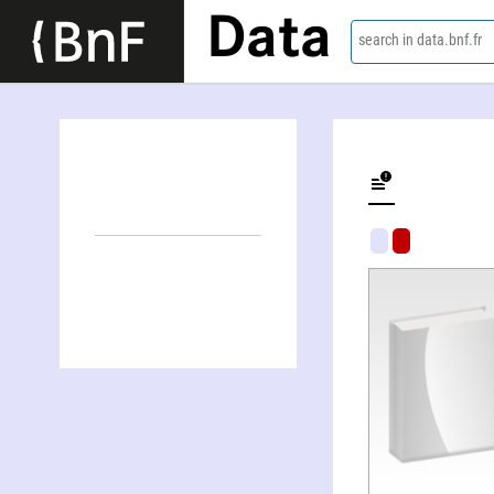
Data
search in data.bnf.fr