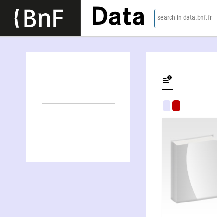
Data
search in data.bnf.fr