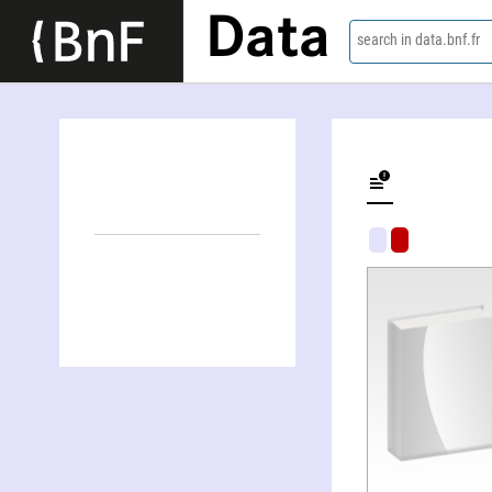
Data
search in data.bnf.fr