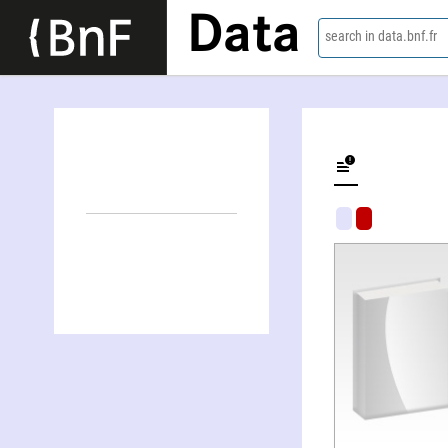
Data
search in data.bnf.fr