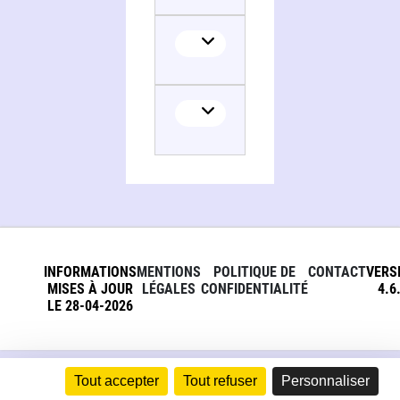
Translator
INFORMATIONS
MENTIONS
POLITIQUE DE
CONTACT
VERS
MISES À JOUR
LÉGALES
CONFIDENTIALITÉ
4.6
LE 28-04-2026
Tout accepter
Tout refuser
Personnaliser