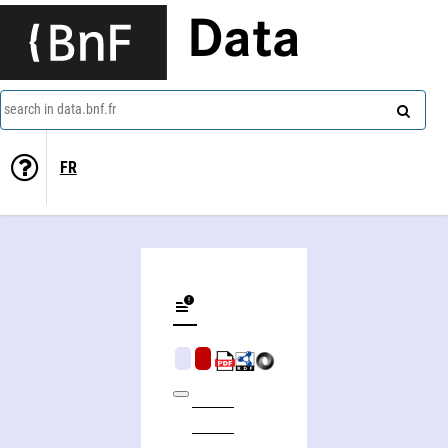
Data
search in data.bnf.fr
FR