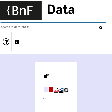
Data
search in data.bnf.fr
FR