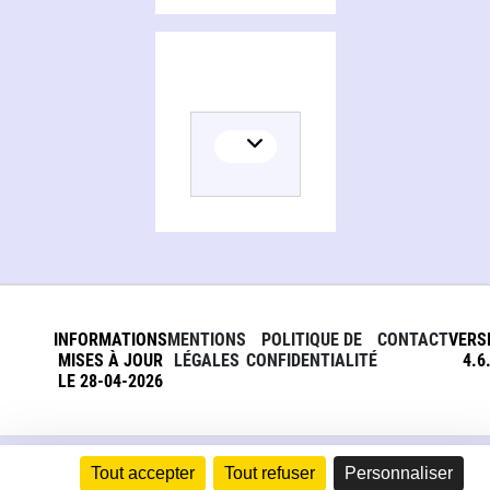
INFORMATIONS
MENTIONS
POLITIQUE DE
CONTACT
VERS
MISES À JOUR
LÉGALES
CONFIDENTIALITÉ
4.6
LE 28-04-2026
Tout accepter
Tout refuser
Personnaliser