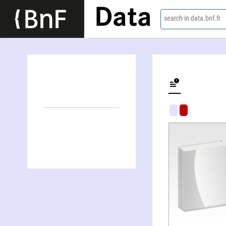
Data
search in data.bnf.fr