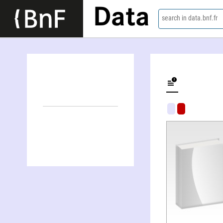
Data
search in data.bnf.fr