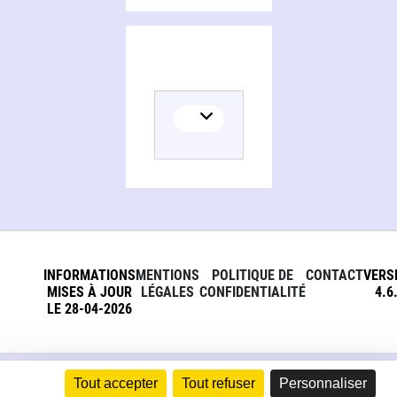
INFORMATIONS
MENTIONS
POLITIQUE DE
CONTACT
VERS
MISES À JOUR
LÉGALES
CONFIDENTIALITÉ
4.6
LE 28-04-2026
Tout accepter
Tout refuser
Personnaliser