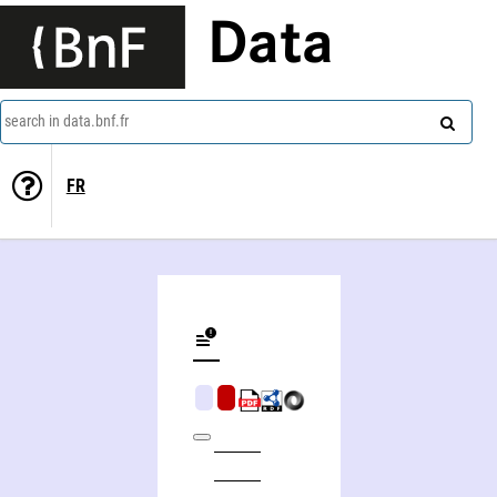
Data
search in data.bnf.fr
FR