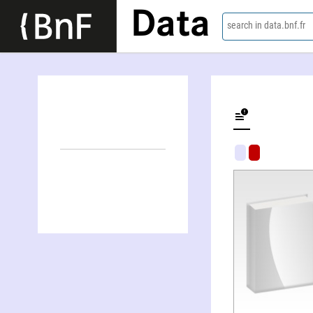
Data
search in data.bnf.fr