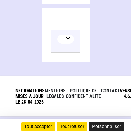
INFORMATIONS
MENTIONS
POLITIQUE DE
CONTACT
VERS
MISES À JOUR
LÉGALES
CONFIDENTIALITÉ
4.6
LE 28-04-2026
Tout accepter
Tout refuser
Personnaliser