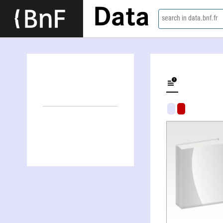
Data
search in data.bnf.fr