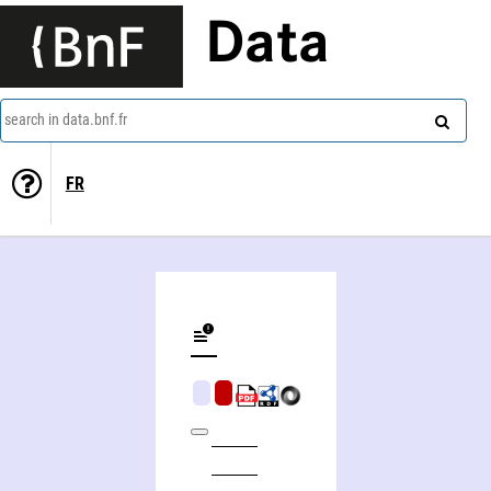
Data
search in data.bnf.fr
FR