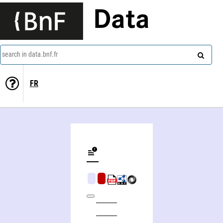
Data
search in data.bnf.fr
FR