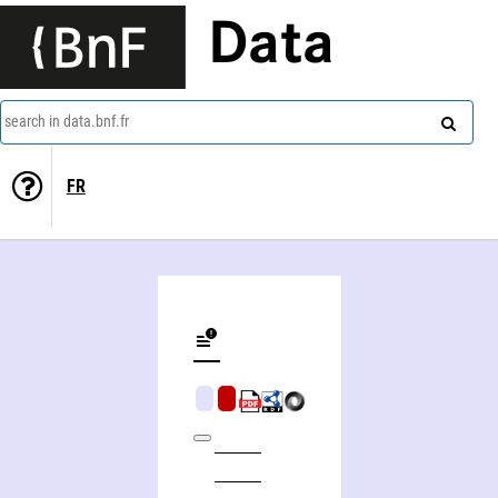
Data
search in data.bnf.fr
FR