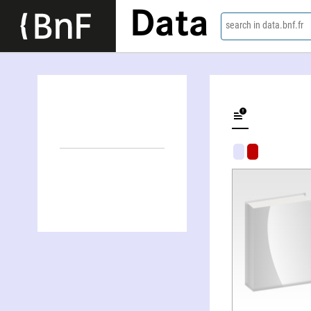
Data
search in data.bnf.fr