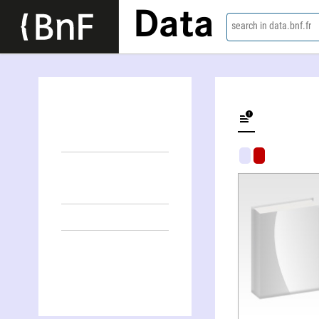
Data
search in data.bnf.fr