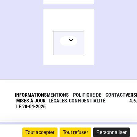
INFORMATIONS
MENTIONS
POLITIQUE DE
CONTACT
VERS
MISES À JOUR
LÉGALES
CONFIDENTIALITÉ
4.6
LE 28-04-2026
Tout accepter
Tout refuser
Personnaliser