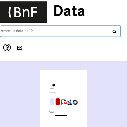
Data
search in data.bnf.fr
FR