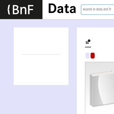
Data
search in data.bnf.fr